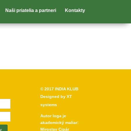
Naši priatelia a partneri
Kontakty
© 2017
INDIA KLUB
Designed by
XT
systems
Autor loga je
akademický maliar:
Miroslav Cipár