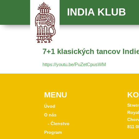
INDIA KLUB
7+1 klasických tancov Indi
https://youtu.be/PuZetCpusWM
MENU
KO
Stret
Úvod
Royal
O nás
Chorv
- Členstvo
811 0
Program