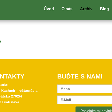
Úvod
O nás
Archív
Blog
e
NTAKTY
BUĎTE S NAMI
nutia:
 Kashmir - reštaurácia
átska 2702/4
8 Bratislava