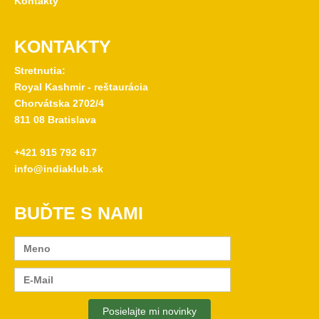
Kontakty
KONTAKTY
Stretnutia:
Royal Kashmir - reštaurácia
Chorvátska 2702/4
811 08 Bratislava
+421 915 792 617
info@indiaklub.sk
BUĎTE S NAMI