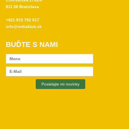
Chorvátska 2702/4
811 08 Bratislava
+421 915 792 617
info@indiaklub.sk
BUĎTE S NAMI