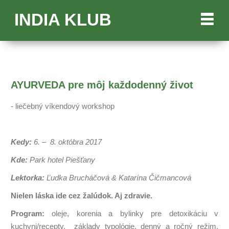
INDIA KLUB
AYURVEDA pre môj každodenný život
- liečebný víkendový workshop
Kedy:
6. – 8. októbra 2017
Kde:
Park hotel Piešťany
Lektorka:
Ľudka Brucháčová & Katarína Čičmancová
Nielen láska ide cez žalúdok. Aj zdravie.
Program:
oleje, korenia a bylinky pre detoxikáciu v
kuchyni/recepty, základy typológie, denný a ročný režim,