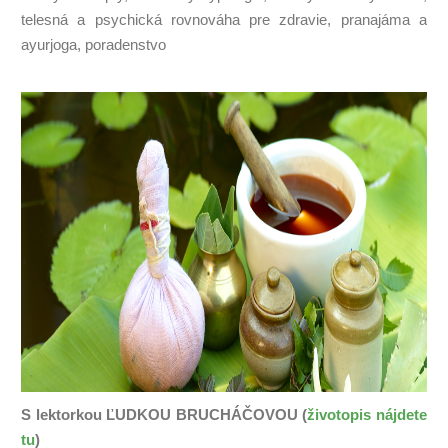
telesná a psychická rovnováha pre zdravie, pranajáma a
ayurjoga, poradenstvo
S lektorkou ĽUDKOU BRUCHÁČOVOU (
životopis nájdete
tu
)