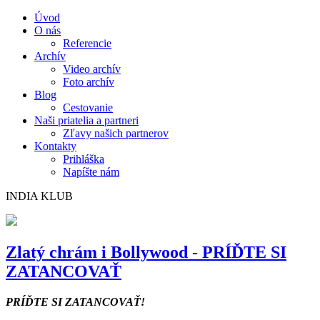
Úvod
O nás
Referencie
Archív
Video archív
Foto archív
Blog
Cestovanie
Naši priatelia a partneri
Zľavy našich partnerov
Kontakty
Prihláška
Napíšte nám
INDIA KLUB
Zlatý chrám i Bollywood - PRÍĎTE SI
ZATANCOVAŤ
PRÍĎTE SI ZATANCOVAŤ!