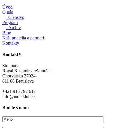
Úvod
O nás
- Členstvo
Program
- Archív
Blog
Naši priatelia a partneri
Kontakty
KontaktY
Stretnutia:
Royal Kashmir - reštaurácia
Chorvátska 2702/4
811 08 Bratislava
+421 915 792 617
info@indiaklub.sk
Buďte s nami