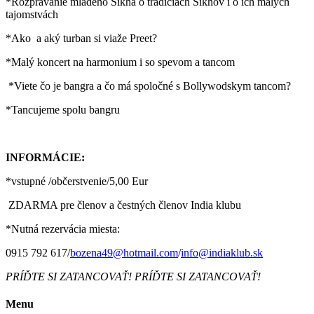
*Rozprávanie mladého Sikha o tradíciách Sikhov i o ich malých
tajomstvách
*Ako a aký turban si viaže Preet?
*Malý koncert na harmonium i so spevom a tancom
*Viete čo je bangra a čo má spoločné s Bollywodskym tancom?
*Tancujeme spolu bangru
INFORMÁCIE:
*vstupné /občerstvenie/5,00 Eur
ZDARMA pre členov a čestných členov India klubu
*Nutná rezervácia miesta:
0915 792 617/
bozena49@hotmail.com
/
info@indiaklub.sk
PRÍĎTE SI ZATANCOVAŤ! PRÍĎTE SI ZATANCOVAŤ!
Menu