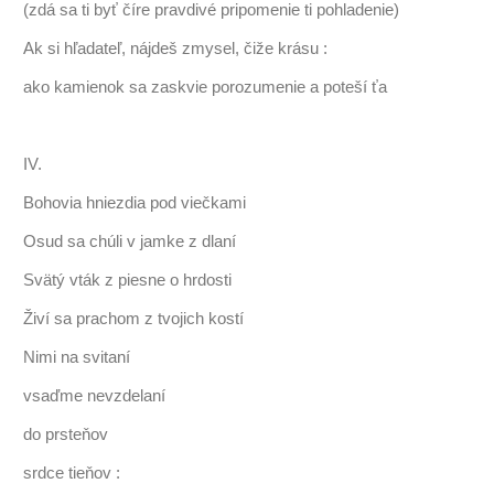
(zdá sa ti byť číre pravdivé pripomenie ti pohladenie)
Ak si hľadateľ, nájdeš zmysel, čiže krásu :
ako kamienok sa zaskvie porozumenie a poteší ťa
IV.
Bohovia hniezdia pod viečkami
Osud sa chúli v jamke z dlaní
Svätý vták z piesne o hrdosti
Živí sa prachom z tvojich kostí
Nimi na svitaní
vsaďme nevzdelaní
do prsteňov
srdce tieňov :