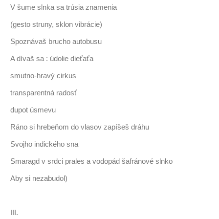
V šume slnka sa trúsia znamenia
(gesto struny, sklon vibrácie)
Spoznávaš brucho autobusu
A dívaš sa : údolie dieťaťa
smutno-hravý cirkus
transparentná radosť
dupot úsmevu
Ráno si hrebeňom do vlasov zapíšeš dráhu
Svojho indického sna
Smaragd v srdci prales a vodopád šafránové slnko
Aby si nezabudol)
III.