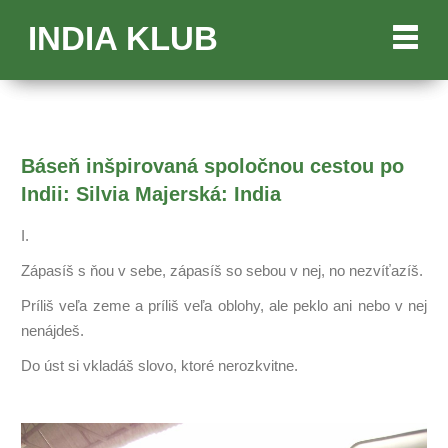
INDIA KLUB
Báseň inšpirovaná spoločnou cestou po
Indii: Silvia Majerská: India
I.
Zápasíš s ňou v sebe, zápasíš so sebou v nej, no nezvíťazíš.
Príliš veľa zeme a príliš veľa oblohy, ale peklo ani nebo v nej
nenájdeš.
Do úst si vkladáš slovo, ktoré nerozkvitne.