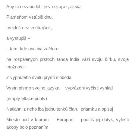
Aby si nezabudol : je v nej aj
in
, aj
dia
.
Plameňom vstúpiš dnu,
prejdeš cez vnútrajšok,
a vystúpiš –
– tam, kde ona iba začína :
na rozpálených prstoch tanca India váži svoju šírku, svoje
možnosti.
Z vypnutého svalu pryští sloboda.
Vystri písmo svojho jazyka vyprázdni vyčisti vyhlaď
(empty efface purify)
Natiahni z neho iba jednu tenkú čiaru, priamku a opisuj
Miesto bod v ktorom Európan pocítiš jej dotyk, vylešti
akoby bolo poznaním