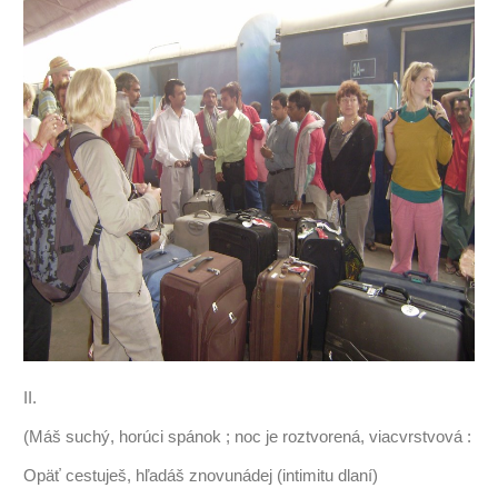
II.
(Máš suchý, horúci spánok ; noc je roztvorená, viacvrstvová :
Opäť cestuješ, hľadáš znovunádej (intimitu dlaní)