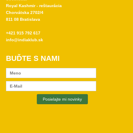
Royal Kashmir - reštaurácia
Chorvátska 2702/4
811 08 Bratislava
+421 915 792 617
info@indiaklub.sk
BUĎTE S NAMI