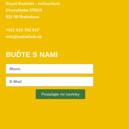
Royal Kashmir - reštaurácia
Chorvátska 2702/4
811 08 Bratislava
+421 915 792 617
info@indiaklub.sk
BUĎTE S NAMI