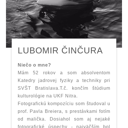
LUBOMIR ČINČURA
Niečo o mne?
Mám 52 rokov a som absolventom
Katedry jadrovej fyziky a techniky pri
SVŠT Bratislava.T.č. končím štúdium
kulturológie na UKF Nitra.
Fotografickú kompozíciu som študoval u
prof. Pavla Breiera, s prestávkami fotím
od malička. Dosiahol som aj nejaké
fotografické úspechy - najväčším bol