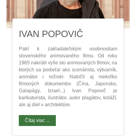
IVAN POPOVIČ
Patrí k zakladateľským osobnostiam
slovenského animovaného filmu. Od roku
1965 nakrútil vyše sto animovaných filmov, na
ktorých sa podieľal ako scenárista, výtvarník,
animátor i režisér. Natočil aj niekoľko
filmových dokumentov (Čína, Japonsko,
Galapágy, Izrael...) Ivan Popovič je
karikaturista, ilustrátor, autor plagátov, koláží,
ale aj diel v architektúre.
Čítaj viac ...