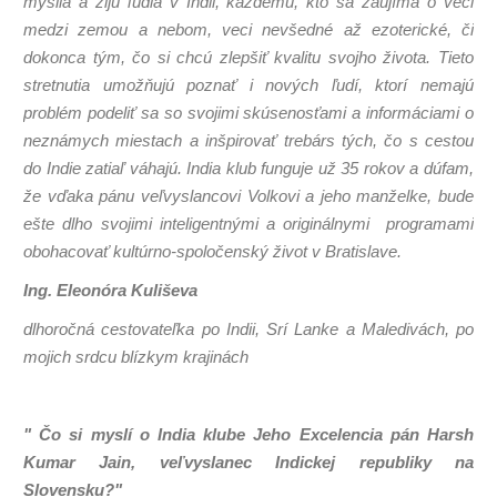
myslia a žijú ľudia v Indii, každému, kto sa zaujíma o veci
medzi zemou a nebom, veci nevšedné až ezoterické, či
dokonca tým, čo si chcú zlepšiť kvalitu svojho života. Tieto
stretnutia u
možňujú poznať i nových ľudí, ktorí nemajú
problém podeliť sa so svojimi skúsenosťami a informáciami o
neznámych miestach a inšpirovať trebárs tých, čo s cestou
do Indie zatiaľ váhajú. India klub funguje už 35 rokov a dúfam,
že vďaka pánu veľvyslancovi Volkovi a jeho manželke, bude
ešte dlho svojimi inteligentnými a originálnymi programami
obohacovať kultúrno-spoločenský život v Bratislave.
Ing. Eleonóra Kuliševa
dlhoročná cestovateľka po Indii, Srí Lanke a Maledivách, po
mojich srdcu blízkym krajinách
" Čo si myslí o India klube Jeho Excelencia pán Harsh
Kumar Jain, veľvyslanec Indickej republiky na
Slovensku?"