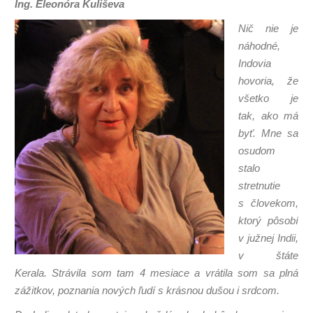
Ing. Eleonóra Kuliševa
Nič nie je
náhodné,
Indovia
hovoria, že
všetko je
tak, ako má
byť. Mne sa
osudom
stalo
stretnutie
s človekom,
ktorý pôsobí
v južnej Indii,
v štáte
Kerala. Strávila som tam 4 mesiace a vrátila som sa plná
zážitkov, poznania nových ľudí s krásnou dušou i srdcom.