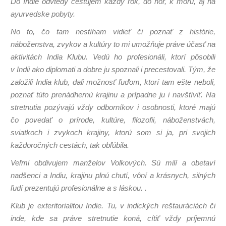
Do Indie odvtedy cestujem každý rok, do hôr, k moru, aj na
ayurvedske pobyty.
No to, čo tam nestíham vidieť či poznať z histórie,
náboženstva, zvykov a kultúry to mi umožňuje práve účasť na
aktivitách India Klubu. Vedú ho profesionáli, ktorí pôsobili
v Indii ako diplomati a dobre ju spoznali i precestovali. Tým, že
založili India klub, dali možnosť ľuďom, ktorí tam ešte neboli,
poznať túto prenádhernú krajinu a prípadne ju i navštíviť. Na
stretnutia pozývajú vždy odborníkov i osobnosti, ktoré majú
čo povedať o prírode, kultúre, filozofii, náboženstvách,
sviatkoch i zvykoch krajiny, ktorú som si ja, pri svojich
každoročných cestách, tak obľúbila.
Veľmi obdivujem manželov Volkových. Sú milí a obetaví
nadšenci a Indiu, krajinu plnú chutí, vôní a krásnych, silných
ľudí prezentujú profesionálne a s láskou.
.
Klub je exteritorialitou Indie
. Tu, v indických reštauráciách či
inde, kde sa práve stretnutie koná, cítiť vždy príjemnú