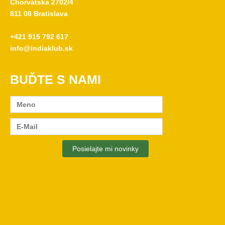
Chorvátska 2702/4
811 08 Bratislava
+421 915 792 617
info@indiaklub.sk
BUĎTE S NAMI