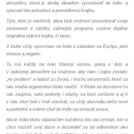
atmosféru, ktorá je akoby lákadlom vycestovať do Indie, a
spoznať túto pohodovú a prenádhernú krajinu.
Tým, ktorí ju navštívili, dáva klub možnosť prezentovať svoje
skúsenosti a zážitky, vážnejšie programy zvykne dopĺňať
originálna indická hudba, či tanec.
V klube vždy spomínam na Indiu a zabúdam na Európu, plnú
stresov a negatív.
Tu má každý na tvári šťastný úsmev, pokoj v duši a
v radostnej atmosfére sa snažíme, aby nám i zajtra zostalo:
„no problem“ a radosť zo života, i trochu skromnosti, ktoré sa
nás snažia organizátori klubu naučiť. V Klube sa dozvieme čo
nás zaujíma, naše podnety i otázky sa berú seriózne a aj tí
z nás, ktorí boli v Indii viackrát, sa vždy dozvedia niečo nové
a podnetné a máme chuť do Indie vycestovať znova.
Akcie India klubu odporúčam každému kto rád cestuje, kto si
chce rozšíriť svoj obzor a dozvedieť sa od odborníkov ako