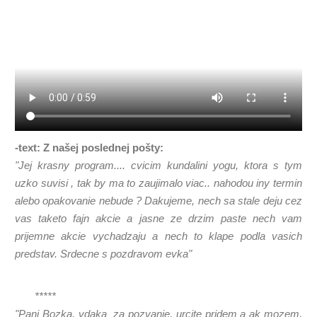
-text: Z našej poslednej pošty:
"Jej krasny program....
cvicim kundalini yogu, ktora s tym
uzko suvisi , tak by ma to zaujimalo viac.. nahodou iny termin
alebo opakovanie nebude ? Dakujeme, nech sa stale deju cez
vas taketo fajn akcie
a jasne ze drzim paste nech vam
prijemne akcie vychadzaju a nech to klape podla vasich
predstav. Srdecne s pozdravom evka"
*****
"Pani Bozka, vdaka za pozvanie, urcite pridem a ak mozem,