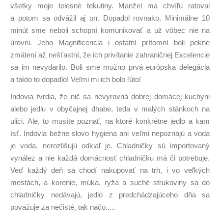
všetky moje telesné tekutiny. Manžel ma chvíľu ratoval
a potom sa odvážil aj on. Dopadol rovnako. Minimálne 10
minút sme neboli schopní komunikovať a už vôbec nie na
úrovni. Jeho Magnificencia i ostatní prítomní boli pekne
zmätení až nešťastní, že ich privítanie zahraničnej Excelencie
sa im nevydarilo. Boli sme možno prvá európska delegácia
a takto to dopadlo! Veľmi mi ich bolo ľúto!
Indovia tvrdia, že nič sa nevyrovná dobrej domácej kuchyni
alebo jedlu v obyčajnej dhabe, teda v malých stánkoch na
ulici. Ale, to musíte poznať, na ktoré konkrétne jedlo a kam
ísť. Indovia bežne slovo hygiena ani veľmi nepoznajú a voda
je voda, nerozlišujú odkiaľ je. Chladničky sú importovaný
vynález a nie každá domácnosť chladničku má či potrebuje.
Veď každý deň sa chodí nakupovať na trh, i vo veľkých
mestách, a korenie, múka, ryža a suché strukoviny sa do
chladničky nedávajú, jedlo z predchádzajúceho dňa sa
považuje za nečisté, tak načo.....