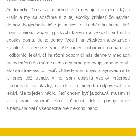
Je trendy.
Dnes sa pomerne veľa cestuje i do exotických
krajín a my sa snažíme si z tej exotiky priniesť čo najviac
domov. Najjednoduchšie je priniesť si kuchársku knihu, tiež
mám zbierku, zopár typických korenín a vykúzliť si trochu
exotiky doma. Je to trendy. Veď i na všetkých televíznych
kanáloch sa vkuse varí. Ale nielen odborníci kuchári ale
i odborníci lekári, či iní rôzni odborníci nás denne v médiách
presviedčajú čo máme alebo nemáme pre svoje zdravie robiť,
ako sa stravovať či liečiť. Odkedy som objavila ayurvédu a tá
je dnes tiež trendy, v nej som objavila všetky múdrosti
i odpovede na otázky, na ktoré mi nevedeli odpovedať ani
lekári. Má to jeden háčik. Keď chcem byť ja zdravá, musím si
ja správne vyberať jedlo i činnosti, ktoré pasujú mne
a nemusia platiť všeobecne pre niekoho iného.
.