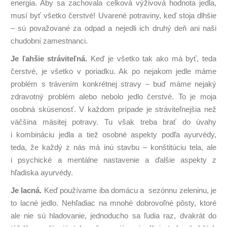
energia. Aby sa zachovala celková výživová hodnota jedla,
musí byť všetko čerstvé! Uvarené potraviny, keď stoja dlhšie
– sú považované za odpad a nejedli ich druhý deň ani naši
chudobní zamestnanci.
Je ľahšie stráviteľná.
Keď je všetko tak ako má byť, teda
čerstvé, je všetko v poriadku. Ak po nejakom jedle máme
problém s trávením konkrétnej stravy – buď máme nejaký
zdravotný problém alebo nebolo jedlo čerstvé. To je moja
osobná skúsenosť. V každom prípade je stráviteľnejšia než
väčšina mäsitej potravy. Tu však treba brať do úvahy
i kombináciu jedla a tiež osobné aspekty podľa ayurvédy,
teda, že každý z nás má inú stavbu – konštitúciu tela, ale
i psychické a mentálne nastavenie a ďalšie aspekty z
hľadiska ayurvédy.
Je lacná.
Keď používame iba domácu a sezónnu zeleninu, je
to lacné jedlo. Nehľadiac na mnohé dobrovoľné pôsty, ktoré
ale nie sú hladovanie, jednoducho sa ľudia raz, dvakrát do