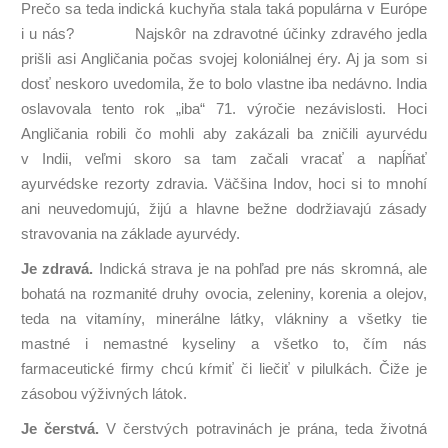
Prečo sa teda indická kuchyňa stala taká populárna v Európe
i u nás? Najskôr na zdravotné účinky zdravého jedla
prišli asi Angličania počas svojej koloniálnej éry. Aj ja som si
dosť neskoro uvedomila, že to bolo vlastne iba nedávno. India
oslavovala tento rok „iba“ 71. výročie nezávislosti. Hoci
Angličania robili čo mohli aby zakázali ba zničili ayurvédu
v Indii, veľmi skoro sa tam začali vracať a napĺňať
ayurvédske rezorty zdravia. Väčšina Indov, hoci si to mnohí
ani neuvedomujú, žijú a hlavne bežne dodržiavajú zásady
stravovania na základe ayurvédy.
Je zdravá.
Indická strava je na pohľad pre nás skromná, ale
bohatá na rozmanité druhy ovocia, zeleniny, korenia a olejov,
teda na vitamíny, minerálne látky, vlákniny a všetky tie
mastné i nemastné kyseliny a všetko to, čím nás
farmaceutické firmy chcú kŕmiť či liečiť v pilulkách. Čiže je
zásobou výživných látok.
Je čerstvá.
V čerstvých potravinách je prána, teda životná