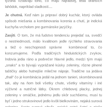
týždňa vzdávajú toho, čo majú najradšej, teda drahších
lahôdok, napríklad sladkostí....
Je chutná.
Keď nám ju pripraví dobrý kuchár, ktorý ovláda
spôsob miešania a kombinovania korenia a chutí, je indická
kuchyňa vrcholom pre gurmánske jazýčky.
Zasýti
. O tom, že má ľudstvo tendenciu prejedať sa, svedčí
o nestriedmosti, málo kvalitnom jedle rýchleho stravovania
a tiež o neschopnosti správne kombinovať to, čo
konzumujeme. Podľa tradičných hinduistických zvykov,
Indovia jedia ráno a podvečer hlavné jedlo, medzi tým majú
„snaks“ a to bývajú vyprážané kúsky zeleniny, rôzne plnené
taštičky alebo hutnejšie mliečne nápoje. Tradične sa jedáva
„thali“ čo je kombinácia jedál na jednom tanieri, skombinovaná
tak, aby na ňom boli všetky chute, všetky vitamíny i iné
výživné a nutričné látky. Okrem chlebovej placky, jednej
zeleniny v omáčke, jednému jedlu skôr suchšiemu, musí tu
byť i jedno strukovinové jedlo kvôli bielkovinám, nejaká surová
zelenina, často surová cibuľa, nejaké ostré čatní a niečo