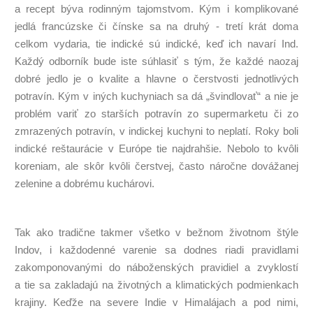
a recept býva rodinným tajomstvom. Kým i komplikované
jedlá francúzske či čínske sa na druhý - tretí krát doma
celkom vydaria, tie indické sú indické, keď ich navarí Ind.
Každý odborník bude iste súhlasiť s tým, že každé naozaj
dobré jedlo je o kvalite a hlavne o čerstvosti jednotlivých
potravín. Kým v iných kuchyniach sa dá „švindlovať“ a nie je
problém variť zo starších potravín zo supermarketu či zo
zmrazených potravín, v indickej kuchyni to neplatí. Roky boli
indické reštaurácie v Európe tie najdrahšie. Nebolo to kvôli
koreniam, ale skôr kvôli čerstvej, často náročne dovážanej
zelenine a dobrému kuchárovi.
Tak ako tradične takmer všetko v bežnom životnom štýle
Indov, i každodenné varenie sa dodnes riadi pravidlami
zakomponovanými do náboženských pravidiel a zvyklostí
a tie sa zakladajú na životných a klimatických podmienkach
krajiny. Keďže na severe Indie v Himalájach a pod nimi,