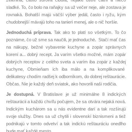
sladké. To, čo bolo na raňajky sa už večer neje, ale zostava je
rovnaká. Bohatší majú väčší výber jedál, často i ryžu, kým
chudobnejší mávajú toho na tanieri menej, ale o nič horšie.
Jednoduchá príprava.
Tak ako to platí so všetkým. To čo
poznáme, čo už sme sa naučili, je jednoduché
.
Stačí mať čas
na nákupy, bežné vybavenie kuchyne a zopár správnych
korení a... dobrý recept. Ja varím všetko možné, mám zopár
dobrých receptov z celého sveta a varím iba zopár z každej
kuchyne, Obmieňam ich iba málo a na komplikované
delikatesy chodím radšej k odborníkom, do dobrej reštaurácie.
Občas. Nie je každý deň sviatok, ako hovorili naši rodičia.
Je dostupná.
V Bratislave je už minimálne 8 indických
reštaurácii a každú chvíľu počujem, že sa otvára nejaká nová.
Indickým kuchárom sa u nás evidentne darí a tak rozširujú
svoje služby. Dnes sa už chytili i slovenskí biznismeni a tiež
podnikajú v tomto odvetví a tak indickú reštauráciu onedlho
bude mať každé mesto.