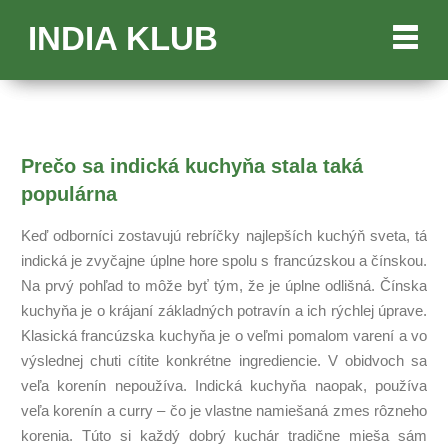
INDIA KLUB
Prečo sa indická kuchyňa stala taká
populárna
Keď odborníci zostavujú rebríčky najlepších kuchýň sveta, tá
indická je zvyčajne úplne hore spolu s francúzskou a čínskou.
Na prvý pohľad to môže byť tým, že je úplne odlišná. Čínska
kuchyňa je o krájaní základných potravín a ich rýchlej úprave.
Klasická francúzska kuchyňa je o veľmi pomalom varení a vo
výslednej chuti cítite konkrétne ingrediencie. V obidvoch sa
veľa korenín nepoužíva. Indická kuchyňa naopak, používa
veľa korenín a curry – čo je vlastne namiešaná zmes rôzneho
korenia. Túto si každý dobrý kuchár tradične mieša sám