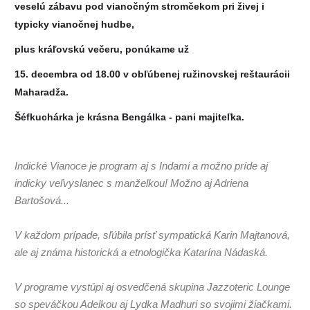
veselú zábavu pod vianočným stromčekom pri živej i 
typicky vianočnej hudbe, 
plus kráľovskú večeru, ponúkame už
15. decembra od 18.00 v obľúbenej ružinovskej reštaurácii 
Maharadža. 
Šéfkuch
árka je krásna Bengálka - pani majiteľka.
Indické Vianoce je program aj s Indami a možno príde aj
indicky veľvyslanec s manželkou! Možno aj Adriena
Bartošová...
V každom prípade, sľúbila prísť sympatická Karin Majtanová,
ale aj známa historická a etnologička Katarína Nádaská.
V programe vystúpi aj osvedčená skupina Jazzoteric Lounge
so speváčkou Adelkou aj Lydka Madhuri so svojimi žiačkami.