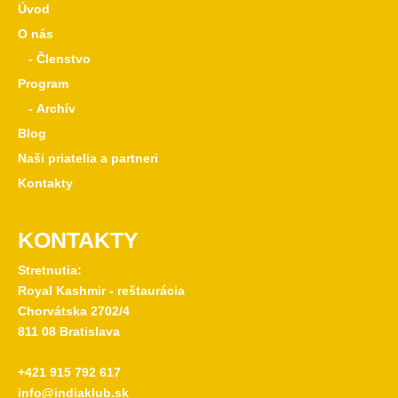
Úvod
O nás
- Členstvo
Program
- Archív
Blog
Naši priatelia a partneri
Kontakty
KONTAKTY
Stretnutia:
Royal Kashmir - reštaurácia
Chorvátska 2702/4
811 08 Bratislava
+421 915 792 617
info@indiaklub.sk