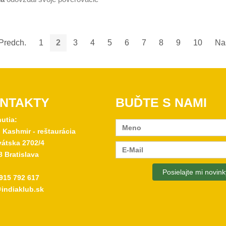
Predch.
1
2
3
4
5
6
7
8
9
10
Nas
NTAKTY
BUĎTE S NAMI
nutia:
 Kashmir - reštaurácia
átska 2702/4
8 Bratislava
915 792 617
indiaklub.sk