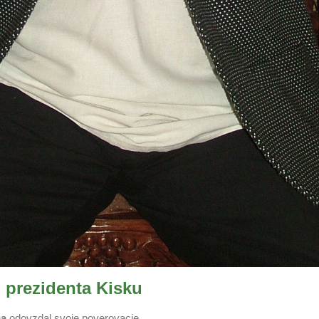
 prezidenta Kisku
ma
odovzdal svoje poverovacie