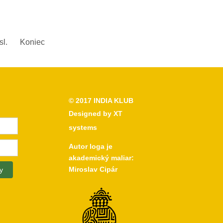
l.
Koniec
© 2017
INDIA KLUB
Designed by
XT
systems
Autor loga je
akademický maliar:
Miroslav Cipár