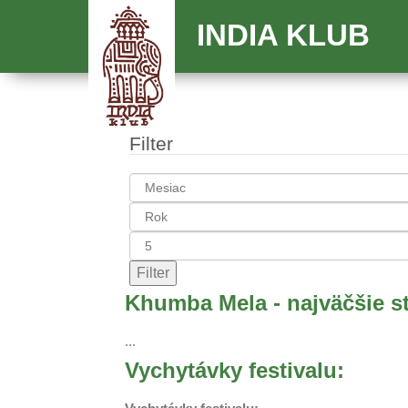
INDIA KLUB
Filter
Filter
Khumba Mela - najväčšie st
...
Vychytávky festivalu: