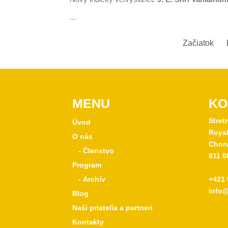
...
Začiatok
MENU
KO
Stret
Úvod
Royal
O nás
Chorv
- Členstvo
811 0
Program
- Archív
+421 
info@
Blog
Naši priatelia a partneri
Kontakty