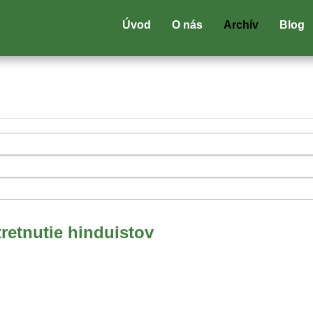
Úvod
O nás
Archív
Blog
retnutie hinduistov