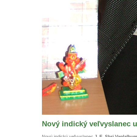
Nový indický veľvyslanec u
Nový indický veľvyslanec
J. E. Shri Vanlalhu